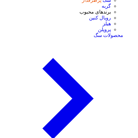
سگ
پرطرفدار
گربه
برندهای محبوب
رویال کنین
هیلز
پروپلن
محصولات سگ