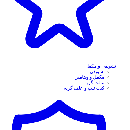
تشویقی و مکمل
تشویقی
مکمل و ویتامین
مالت گربه
کیت نیپ و علف گربه