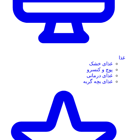
غذا
غذای خشک
پوچ و کنسرو
غذای درمانی
غذای بچه گربه