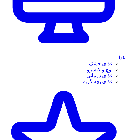
غذا
غذای خشک
پوچ و کنسرو
غذای درمانی
غذای بچه گربه