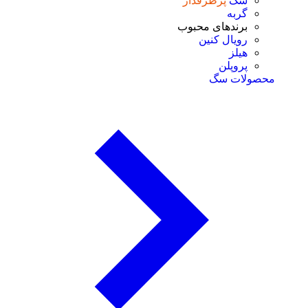
سگ
پرطرفدار
گربه
برندهای محبوب
رویال کنین
هیلز
پروپلن
محصولات سگ