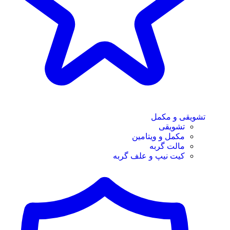
تشویقی و مکمل
تشویقی
مکمل و ویتامین
مالت گربه
کیت نیپ و علف گربه