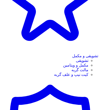
تشویقی و مکمل
تشویقی
مکمل و ویتامین
مالت گربه
کیت نیپ و علف گربه