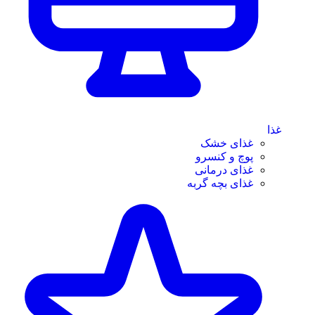
غذا
غذای خشک
پوچ و کنسرو
غذای درمانی
غذای بچه گربه