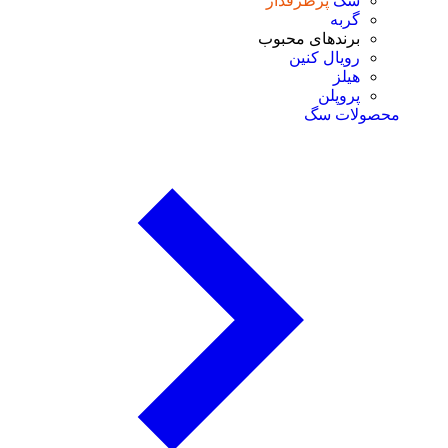
سگ
پرطرفدار
گربه
برندهای محبوب
رویال کنین
هیلز
پروپلن
محصولات سگ