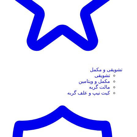
تشویقی و مکمل
تشویقی
مکمل و ویتامین
مالت گربه
کیت نیپ و علف گربه