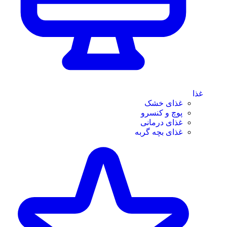
غذا
غذای خشک
پوچ و کنسرو
غذای درمانی
غذای بچه گربه