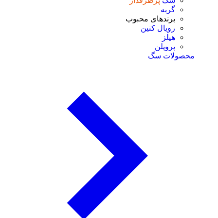
سگ
پرطرفدار
گربه
برندهای محبوب
رویال کنین
هیلز
پروپلن
محصولات سگ