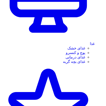
غذا
غذای خشک
پوچ و کنسرو
غذای درمانی
غذای بچه گربه