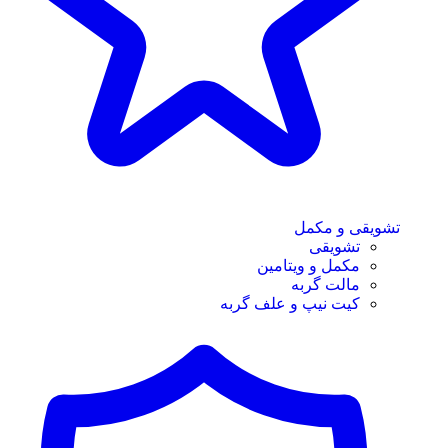
تشویقی و مکمل
تشویقی
مکمل و ویتامین
مالت گربه
کیت نیپ و علف گربه