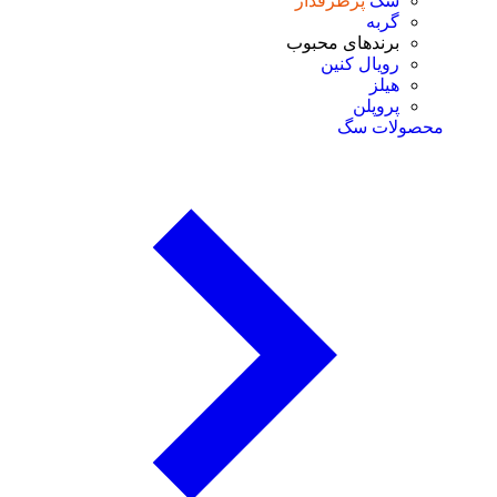
سگ
پرطرفدار
گربه
برندهای محبوب
رویال کنین
هیلز
پروپلن
محصولات سگ