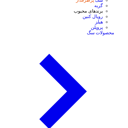
سگ
پرطرفدار
گربه
برندهای محبوب
رویال کنین
هیلز
پروپلن
محصولات سگ