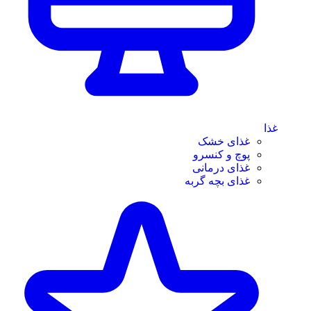
غذا
غذای خشک
پوچ و کنسرو
غذای درمانی
غذای بچه گربه