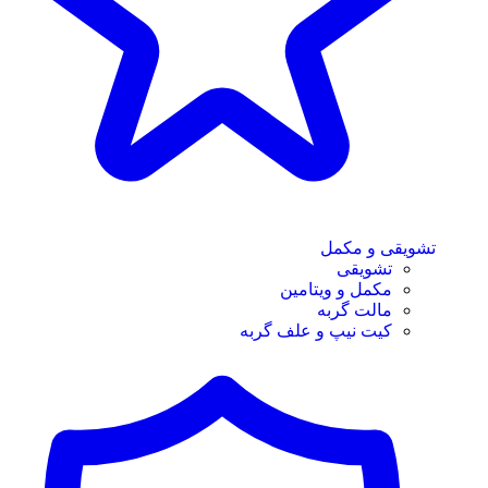
تشویقی و مکمل
تشویقی
مکمل و ویتامین
مالت گربه
کیت نیپ و علف گربه