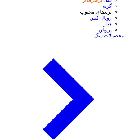
سگ
پرطرفدار
گربه
برندهای محبوب
رویال کنین
هیلز
پروپلن
محصولات سگ