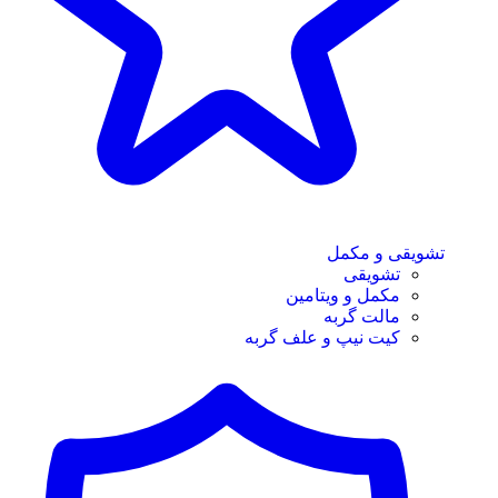
تشویقی و مکمل
تشویقی
مکمل و ویتامین
مالت گربه
کیت نیپ و علف گربه