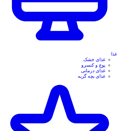
غذا
غذای خشک
پوچ و کنسرو
غذای درمانی
غذای بچه گربه