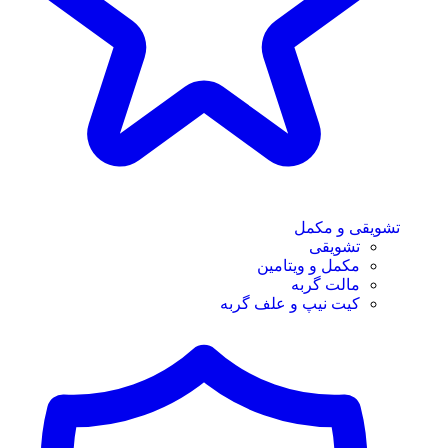
تشویقی و مکمل
تشویقی
مکمل و ویتامین
مالت گربه
کیت نیپ و علف گربه