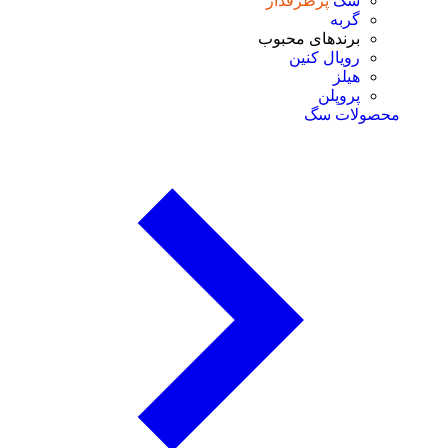
سگ
پرطرفدار
گربه
برندهای محبوب
رویال کنین
هیلز
پروپلن
محصولات سگ