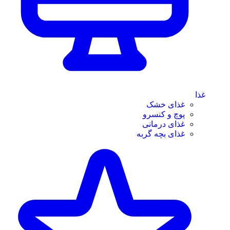
غذا
غذای خشک
پوچ و کنسرو
غذای درمانی
غذای بچه گربه