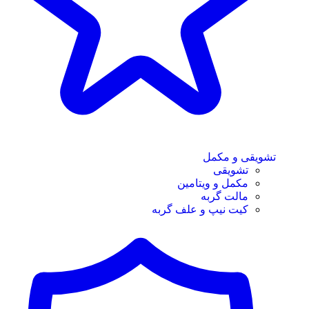
تشویقی و مکمل
تشویقی
مکمل و ویتامین
مالت گربه
کیت نیپ و علف گربه