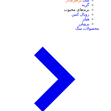
سگ
پرطرفدار
گربه
برندهای محبوب
رویال کنین
هیلز
پروپلن
محصولات سگ