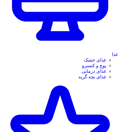
غذا
غذای خشک
پوچ و کنسرو
غذای درمانی
غذای بچه گربه